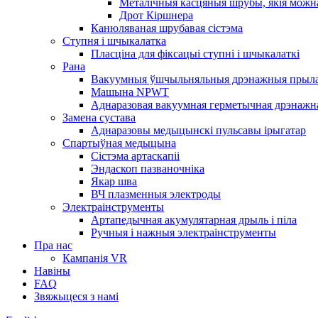
Металічныя касцяныя шрубы, якія можн
Дрот Кіршнера
Канюляваная шрубавая сістэма
Ступня і шчыкалатка
Пласціна для фіксацыі ступні і шчыкалаткі
Рана
Вакуумныя ўшчыльняльныя дрэнажныя прылад
Машына NPWT
Аднаразовая вакуумная герметычная дрэнажна
Замена сустава
Аднаразовы медыцынскі пульсавы ірыгатар
Спартыўная медыцына
Сістэма артаскапіі
Эндаскоп пазваночніка
Якар шва
ВЧ плазменныя электроды
Электраінструменты
Артапедычная акумулятарная дрыль і піла
Ручныя і нажныя электраінструменты
Пра нас
Кампанія VR
Навіны
FAQ
Звяжыцеся з намі