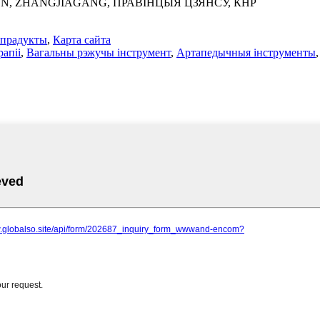
WN, ZHANGJIAGANG, ПРАВІНЦЫЯ ЦЗЯНСУ, КНР
 прадукты
,
Карта сайта
апіі
,
Вагальны рэжучы інструмент
,
Артапедычныя інструменты