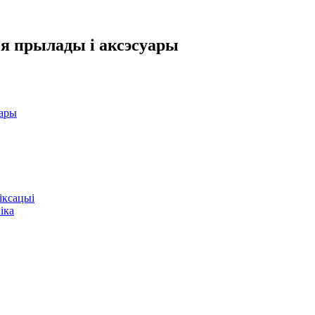
 прылады і аксэсуары
ары
фіксацыі
іка