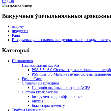
English
Вакуумныя ўшчыльняльныя дрэнажныя
дадому
прадукты
Рана
Вакуумныя ўшчыльняльныя дрэнажныя прылады і аксэсу
Катэгорыі
Пазваночнік
Педикулярный шруба
PSS 5.5 і 6.0 Сістэма задняй спінальнай інтэр
PSS-miss 5.5 Малаінвазіўная сістэма пазваночн
Fusion Cage
Спінальныя пласціны
Пярэднія шыйныя пласціны ACPS
Сістэма кіфапластыкі
Інструменты для кіфапластыкі
Біяпсія
Інжэктары цэменту
Траўмы і канечнасці