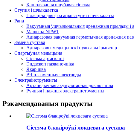
Канюляваная шрубавая сістэма
Ступня і шчыкалатка
Пласціна для фіксацыі ступні і шчыкалаткі
Рана
Вакуумныя ўшчыльняльныя дрэнажныя прылады і а
Машына NPWT
Аднаразовая вакуумная герметычная дрэнажная пав
Замена сустава
Аднаразовы медыцынскі пульсавы ірыгатар
Спартыўная медыцына
Сістэма артаскапіі
Эндаскоп пазваночніка
Якар шва
ВЧ плазменныя электроды
Электраінструменты
Артапедычная акумулятарная дрыль і піла
Ручныя і нажныя электраінструменты
Рэкамендаваныя прадукты
Сістэма блакіроўкі локцевага сустава