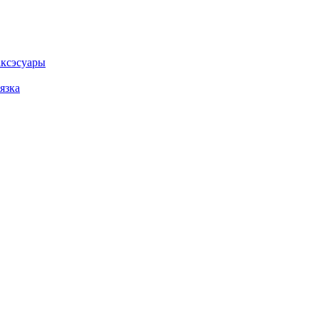
ксэсуары
язка