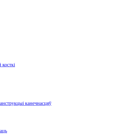
 косткі
канструкцыі канечнасцяў
маць