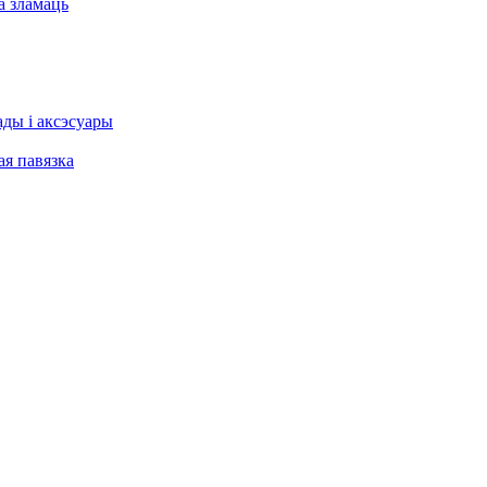
а зламаць
ы і аксэсуары
я павязка