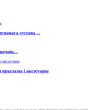
гнавага сустава ...
очнік...
прылады і аксэсуары