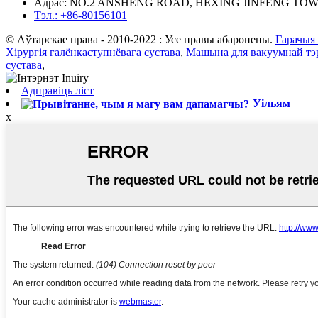
Адрас: NO.2 ANSHENG ROAD, HEXING JINFENG TO
Тэл.: +86-80156101
© Аўтарскае права - 2010-2022 : Усе правы абаронены.
Гарачыя
Хірургія галёнкаступнёвага сустава
,
Машына для вакуумнай тэр
сустава
,
Адправіць ліст
Уільям
x