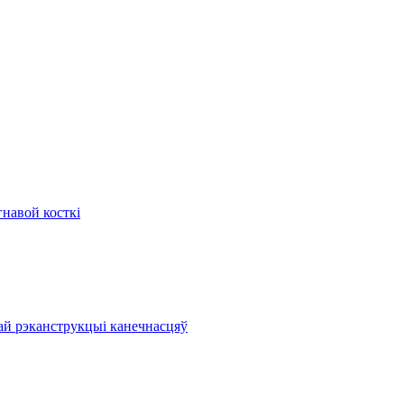
гнавой косткі
ай рэканструкцыі канечнасцяў