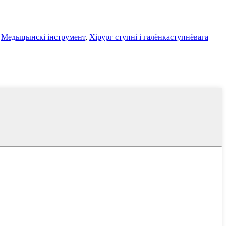
,
Медыцынскі інструмент
,
Хірург ступні і галёнкаступнёвага