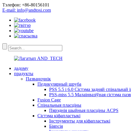
Тэлефон: +86-80156101
E-mail: info@andtosi.com
дадому
прадукты
Пазваночнік
Педикулярный шруба
PSS 5.5 і 6.0 Сістэма задняй спінальнай 
PSS-miss 5.5 Малаінвазіўная сістэма паз
Fusion Cage
Спінальныя пласціны
Пярэднія шыйныя пласціны ACPS
Сістэма кіфапластыкі
Інструменты для кіфапластыкі
Біяпсія