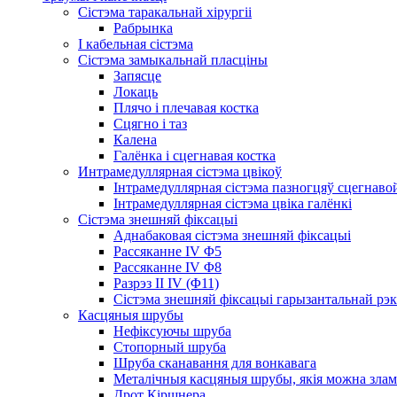
Сістэма таракальнай хірургіі
Рабрынка
І кабельная сістэма
Сістэма замыкальнай пласціны
Запясце
Локаць
Плячо і плечавая костка
Сцягно і таз
Калена
Галёнка і сцегнавая костка
Интрамедуллярная сістэма цвікоў
Інтрамедуллярная сістэма пазногцяў сцегнавой
Інтрамедуллярная сістэма цвіка галёнкі
Сістэма знешняй фіксацыі
Аднабаковая сістэма знешняй фіксацыі
Рассяканне IV Φ5
Рассяканне IV Φ8
Разрэз II IV (Φ11)
Сістэма знешняй фіксацыі гарызантальнай рэ
Касцяныя шрубы
Нефіксуючы шруба
Стопорный шруба
Шруба сканавання для вонкавага
Металічныя касцяныя шрубы, якія можна зла
Дрот Кіршнера