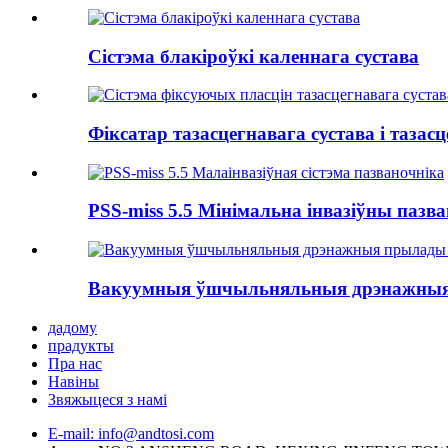
Сістэма блакіроўкі каленнага сустава
Фіксатар тазасцегнавага сустава і тазасце
PSS-miss 5.5 Мінімальна інвазіўны пазван
Вакуумныя ўшчыльняльныя дрэнажныя 
дадому
прадукты
Пра нас
Навіны
Звяжыцеся з намі
E-mail: info@andtosi.com