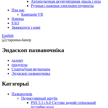
Артапедычная акумулятарная дрыль і піла
Ручныя і нажныя электраінструменты
Пра нас
Кампанія VR
Навіны
FAQ
Звяжыцеся з намі
English
Эндаскоп пазваночніка
дадому
прадукты
Спартыўная медыцына
Эндаскоп пазваночніка
Катэгорыі
Пазваночнік
Педикулярный шруба
PSS 5.5 і 6.0 Сістэма задняй спінальнай
інтэрфіксацыі