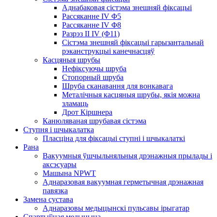
Аднабаковая сістэма знешняй фіксацыі
Рассяканне IV Φ5
Рассяканне IV Φ8
Разрэз II IV (Φ11)
Сістэма знешняй фіксацыі гарызантальнай
рэканструкцыі канечнасцяў
Касцяныя шрубы
Нефіксуючы шруба
Стопорный шруба
Шруба сканавання для вонкавага
Металічныя касцяныя шрубы, якія можна
зламаць
Дрот Кіршнера
Канюляваная шрубавая сістэма
Ступня і шчыкалатка
Пласціна для фіксацыі ступні і шчыкалаткі
Рана
Вакуумныя ўшчыльняльныя дрэнажныя прылады і
аксэсуары
Машына NPWT
Аднаразовая вакуумная герметычная дрэнажная
павязка
Замена сустава
Аднаразовы медыцынскі пульсавы ірыгатар
Спартыўная медыцына