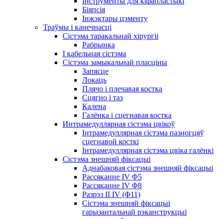
Інструменты для кіфапластыкі
Біяпсія
Інжэктары цэменту
Траўмы і канечнасці
Сістэма таракальнай хірургіі
Рабрынка
І кабельная сістэма
Сістэма замыкальнай пласціны
Запясце
Локаць
Плячо і плечавая костка
Сцягно і таз
Калена
Галёнка і сцегнавая костка
Интрамедуллярная сістэма цвікоў
Інтрамедуллярная сістэма пазногцяў
сцегнавой косткі
Інтрамедуллярная сістэма цвіка галёнкі
Сістэма знешняй фіксацыі
Аднабаковая сістэма знешняй фіксацыі
Рассяканне IV Φ5
Рассяканне IV Φ8
Разрэз II IV (Φ11)
Сістэма знешняй фіксацыі
гарызантальнай рэканструкцыі