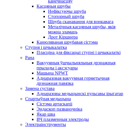
канечнасцяў
Касцяныя шрубы
Нефіксуючы шруба
Стопорный шруба
Шруба сканавання для вонкавага
Металічныя касцяныя шрубы, якія
можна зламаць
Дрот Кіршнера
Канюляваная шрубавая сістэма
Ступня і шчыкалатка
Пласціна для фіксацыі ступні і шчыкалаткі
Рана
Вакуумныя ўшчыльняльныя дрэнажныя
прылады і аксэсуары
Машына NPWT
Аднаразовая вакуумная герметычная
дрэнажная павязка
Замена сустава
Аднаразовы медыцынскі пульсавы ірыгатар
Спартыўная медыцына
Сістэма артаскапіі
Эндаскоп пазваночніка
Якар шва
ВЧ плазменныя электроды
Электраінструменты