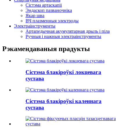
Сістэма артаскапіі
Эндаскоп пазваночніка
Якар шва
ВЧ плазменныя электроды
Электраінструменты
Артапедычная акумулятарная дрыль і піла
Ручныя і нажныя электраінструменты
Рэкамендаваныя прадукты
Сістэма блакіроўкі локцевага
сустава
Сістэма блакіроўкі каленнага
сустава