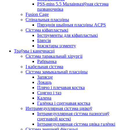
PSS-miss 5.5 Малаінвазіўная сістэма
пазваночніка
Fusion Cage
Спінальныя пласціны
Пярэднія шыйныя пласціны ACPS
Сістэма кіфапластыкі
Інструменты для кіфапластыкі
Біяпсія
Інжэктары цэменту
Траўмы і канечнасці
Сістэма таракальнай хірургіі
Рабрынка
І кабельная сістэма
Сістэма замыкальнай пласціны
Запясце
Локаць
Плячо і плечавая костка
Сцягно і таз
Калена
Галёнка і сцегнавая костка
Интрамедуллярная сістэма цвікоў
Інтрамедуллярная сістэма пазногцяў
сцегнавой косткі
Інтрамедуллярная сістэма цвіка галёнкі
Сістэма знешняй фіксацыі