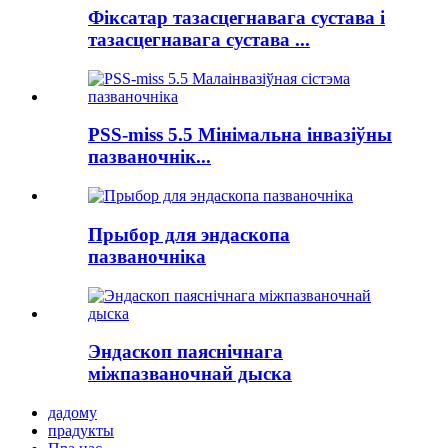
Фіксатар тазасцегнавага сустава і
тазасцегнавага сустава ...
PSS-miss 5.5 Мінімальна інвазіўны
пазваночнік...
Прыбор для эндаскопа
пазваночніка
Эндаскоп паяснічнага
міжпазваночнай дыска
дадому
прадукты