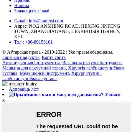
Пра нас
Навіны
Звяжыцеся з намі
E-mail: info@andtosi.com
Адрас: NO.2 ANSHENG ROAD, HEXING JINFENG
TOWN, ZHANGJIAGANG, ПРАВІНЦЫЯ ЦЗЯНСУ,
КНР
Тэл.: +86-80156101
© Аўтарскае права - 2010-2022 : Усе правы абаронены.
Гарачыя прадукты
,
Карта сайта
Артапедычныя інструменты
,
Вагальны рэжучы інструмент
,
Машына для вакуумнай тэрапіі
,
Хірургія галёнкаступнёвага
сустава
,
Медыцынскі інструмент
,
Хірург ступні і
галёнкаступнёвага сустава
,
Адправіць ліст
Уільям
x