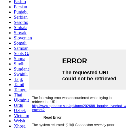
Pashto
Persian
Punjabi
Serbian
Sesotho
Sinhala
Slovak
Slovenian
Somali
Samoan
Scots Gaelic
Shona
Sindhi
Sundanese
Swahili
Tajik
Tamil
Telugu
Thai
Ukrainian
Urdu
Uzbek
Vietnamese
Welsh
Xhosa