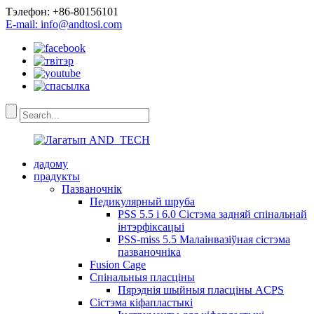
Тэлефон: +86-80156101
E-mail: info@andtosi.com
дадому
прадукты
Пазваночнік
Педикулярный шруба
PSS 5.5 і 6.0 Сістэма задняй спінальнай
інтэрфіксацыі
PSS-miss 5.5 Малаінвазіўная сістэма
пазваночніка
Fusion Cage
Спінальныя пласціны
Пярэднія шыйныя пласціны ACPS
Сістэма кіфапластыкі