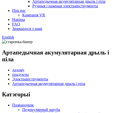
Артапедычная акумулятарная дрыль і піла
Ручныя і нажныя электраінструменты
Пра нас
Кампанія VR
Навіны
FAQ
Звяжыцеся з намі
English
Артапедычная акумулятарная дрыль і
піла
дадому
прадукты
Электраінструменты
Артапедычная акумулятарная дрыль і піла
Катэгорыі
Пазваночнік
Педикулярный шруба