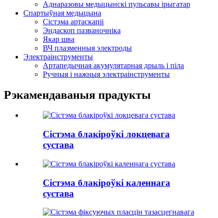
Аднаразовы медыцынскі пульсавы ірыгатар
Спартыўная медыцына
Сістэма артаскапіі
Эндаскоп пазваночніка
Якар шва
ВЧ плазменныя электроды
Электраінструменты
Артапедычная акумулятарная дрыль і піла
Ручныя і нажныя электраінструменты
Рэкамендаваныя прадукты
Сістэма блакіроўкі локцевага
сустава
Сістэма блакіроўкі каленнага
сустава