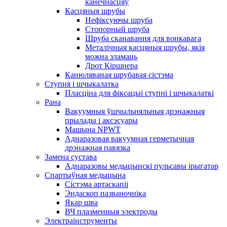
канечнасцяў
Касцяныя шрубы
Нефіксуючы шруба
Стопорный шруба
Шруба сканавання для вонкавага
Металічныя касцяныя шрубы, якія
можна зламаць
Дрот Кіршнера
Канюляваная шрубавая сістэма
Ступня і шчыкалатка
Пласціна для фіксацыі ступні і шчыкалаткі
Рана
Вакуумныя ўшчыльняльныя дрэнажныя
прылады і аксэсуары
Машына NPWT
Аднаразовая вакуумная герметычная
дрэнажная павязка
Замена сустава
Аднаразовы медыцынскі пульсавы ірыгатар
Спартыўная медыцына
Сістэма артаскапіі
Эндаскоп пазваночніка
Якар шва
ВЧ плазменныя электроды
Электраінструменты