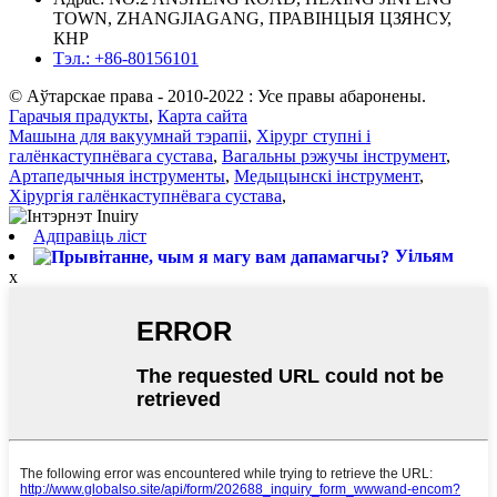
TOWN, ZHANGJIAGANG, ПРАВІНЦЫЯ ЦЗЯНСУ,
КНР
Тэл.: +86-80156101
© Аўтарскае права - 2010-2022 : Усе правы абаронены.
Гарачыя прадукты
,
Карта сайта
Машына для вакуумнай тэрапіі
,
Хірург ступні і
галёнкаступнёвага сустава
,
Вагальны рэжучы інструмент
,
Артапедычныя інструменты
,
Медыцынскі інструмент
,
Хірургія галёнкаступнёвага сустава
,
Адправіць ліст
Уільям
x