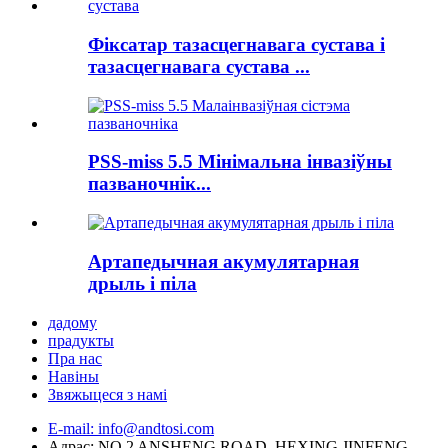
Фіксатар тазасцегнавага сустава і
тазасцегнавага сустава ...
PSS-miss 5.5 Мінімальна інвазіўны
пазваночнік...
Артапедычная акумулятарная
дрыль і піла
дадому
прадукты
Пра нас
Навіны
Звяжыцеся з намі
E-mail: info@andtosi.com
Адрас: NO.2 ANSHENG ROAD, HEXING JINFENG