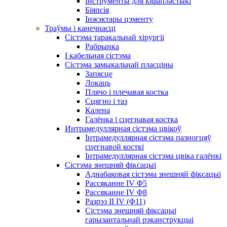
Інструменты для кіфапластыкі
Біяпсія
Інжэктары цэменту
Траўмы і канечнасці
Сістэма таракальнай хірургіі
Рабрынка
І кабельная сістэма
Сістэма замыкальнай пласціны
Запясце
Локаць
Плячо і плечавая костка
Сцягно і таз
Калена
Галёнка і сцегнавая костка
Интрамедуллярная сістэма цвікоў
Інтрамедуллярная сістэма пазногцяў
сцегнавой косткі
Інтрамедуллярная сістэма цвіка галёнкі
Сістэма знешняй фіксацыі
Аднабаковая сістэма знешняй фіксацыі
Рассяканне IV Φ5
Рассяканне IV Φ8
Разрэз II IV (Φ11)
Сістэма знешняй фіксацыі
гарызантальнай рэканструкцыі