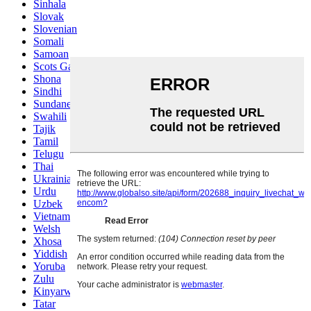
Sinhala
Slovak
Slovenian
Somali
Samoan
Scots Gaelic
Shona
Sindhi
Sundanese
Swahili
Tajik
Tamil
Telugu
Thai
Ukrainian
Urdu
Uzbek
Vietnamese
Welsh
Xhosa
Yiddish
Yoruba
Zulu
Kinyarwanda
Tatar