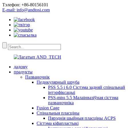
Тэлефон: +86-80156101
E-mail: info@andtosi.com
дадому
прадукты
Пазваночнік
Педикулярный шруба
PSS 5.5 і 6.0 Сістэма задняй спінальнай
інтэрфіксацыі
PSS-miss 5.5 Малаінвазіўная сістэма
пазваночніка
Fusion Cage
Спінальныя пласціны
Пярэднія шыйныя пласціны ACPS
Сістэма кіфапластыкі