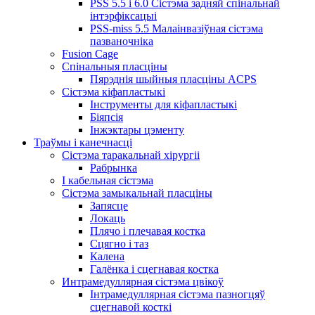
PSS 5.5 і 6.0 Сістэма задняй спінальнай
інтэрфіксацыі
PSS-miss 5.5 Малаінвазіўная сістэма
пазваночніка
Fusion Cage
Спінальныя пласціны
Пярэднія шыйныя пласціны ACPS
Сістэма кіфапластыкі
Інструменты для кіфапластыкі
Біяпсія
Інжэктары цэменту
Траўмы і канечнасці
Сістэма таракальнай хірургіі
Рабрынка
І кабельная сістэма
Сістэма замыкальнай пласціны
Запясце
Локаць
Плячо і плечавая костка
Сцягно і таз
Калена
Галёнка і сцегнавая костка
Интрамедуллярная сістэма цвікоў
Інтрамедуллярная сістэма пазногцяў
сцегнавой косткі