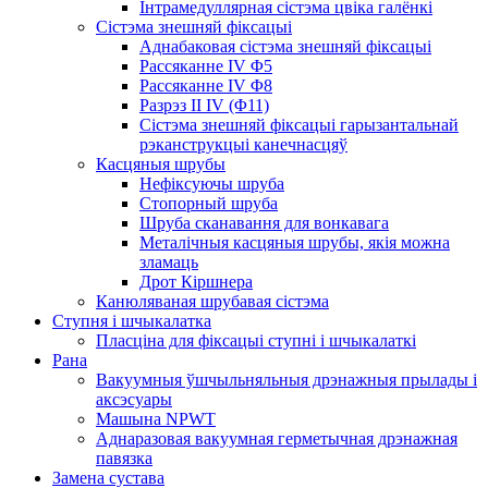
Інтрамедуллярная сістэма цвіка галёнкі
Сістэма знешняй фіксацыі
Аднабаковая сістэма знешняй фіксацыі
Рассяканне IV Φ5
Рассяканне IV Φ8
Разрэз II IV (Φ11)
Сістэма знешняй фіксацыі гарызантальнай
рэканструкцыі канечнасцяў
Касцяныя шрубы
Нефіксуючы шруба
Стопорный шруба
Шруба сканавання для вонкавага
Металічныя касцяныя шрубы, якія можна
зламаць
Дрот Кіршнера
Канюляваная шрубавая сістэма
Ступня і шчыкалатка
Пласціна для фіксацыі ступні і шчыкалаткі
Рана
Вакуумныя ўшчыльняльныя дрэнажныя прылады і
аксэсуары
Машына NPWT
Аднаразовая вакуумная герметычная дрэнажная
павязка
Замена сустава