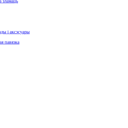
а зламаць
ы і аксэсуары
я павязка