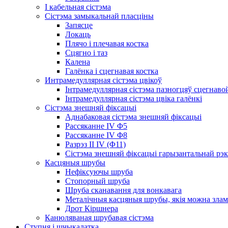
І кабельная сістэма
Сістэма замыкальнай пласціны
Запясце
Локаць
Плячо і плечавая костка
Сцягно і таз
Калена
Галёнка і сцегнавая костка
Интрамедуллярная сістэма цвікоў
Інтрамедуллярная сістэма пазногцяў сцегнавой
Інтрамедуллярная сістэма цвіка галёнкі
Сістэма знешняй фіксацыі
Аднабаковая сістэма знешняй фіксацыі
Рассяканне IV Φ5
Рассяканне IV Φ8
Разрэз II IV (Φ11)
Сістэма знешняй фіксацыі гарызантальнай рэ
Касцяныя шрубы
Нефіксуючы шруба
Стопорный шруба
Шруба сканавання для вонкавага
Металічныя касцяныя шрубы, якія можна зла
Дрот Кіршнера
Канюляваная шрубавая сістэма
Ступня і шчыкалатка