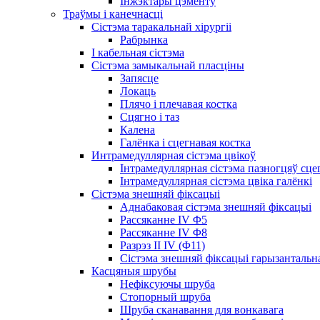
Інжэктары цэменту
Траўмы і канечнасці
Сістэма таракальнай хірургіі
Рабрынка
І кабельная сістэма
Сістэма замыкальнай пласціны
Запясце
Локаць
Плячо і плечавая костка
Сцягно і таз
Калена
Галёнка і сцегнавая костка
Интрамедуллярная сістэма цвікоў
Інтрамедуллярная сістэма пазногцяў сце
Інтрамедуллярная сістэма цвіка галёнкі
Сістэма знешняй фіксацыі
Аднабаковая сістэма знешняй фіксацыі
Рассяканне IV Φ5
Рассяканне IV Φ8
Разрэз II IV (Φ11)
Сістэма знешняй фіксацыі гарызантальн
Касцяныя шрубы
Нефіксуючы шруба
Стопорный шруба
Шруба сканавання для вонкавага