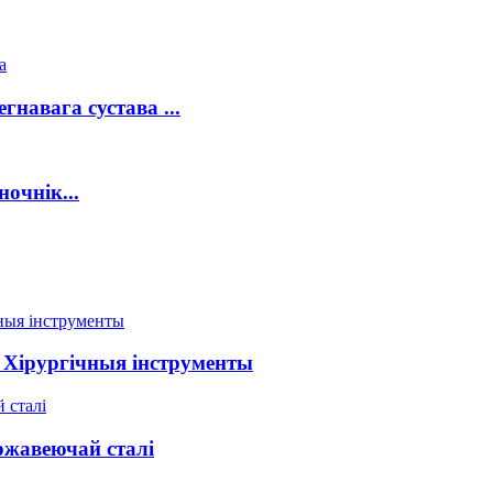
гнавага сустава ...
очнік...
Хірургічныя інструменты
ржавеючай сталі