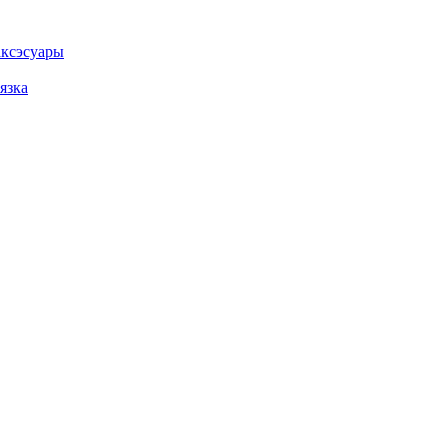
ксэсуары
язка