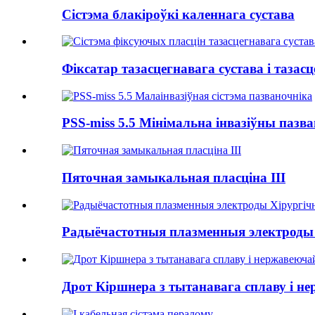
Сістэма блакіроўкі каленнага сустава
Фіксатар тазасцегнавага сустава і тазасце
PSS-miss 5.5 Мінімальна інвазіўны пазван
Пяточная замыкальная пласціна III
Радыёчастотныя плазменныя электроды 
Дрот Кіршнера з тытанавага сплаву і не