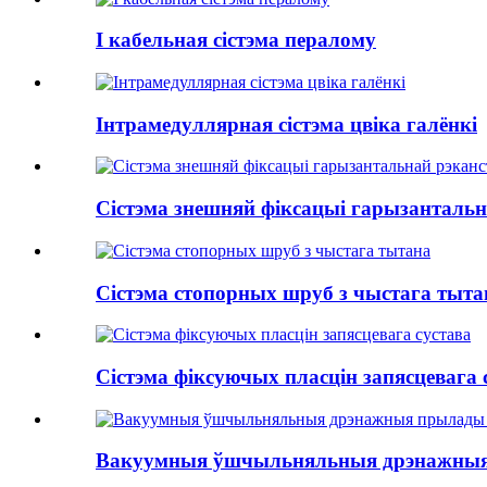
І кабельная сістэма пералому
Інтрамедуллярная сістэма цвіка галёнкі
Сістэма знешняй фіксацыі гарызанталь
Сістэма стопорных шруб з чыстага тыта
Сістэма фіксуючых пласцін запясцевага 
Вакуумныя ўшчыльняльныя дрэнажныя 