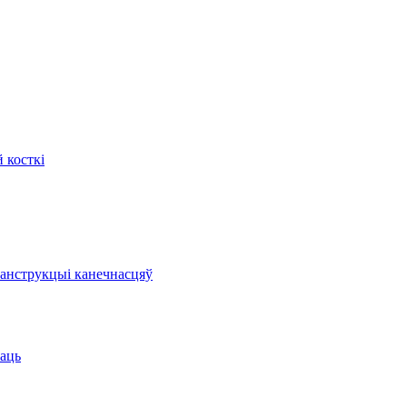
 косткі
канструкцыі канечнасцяў
маць