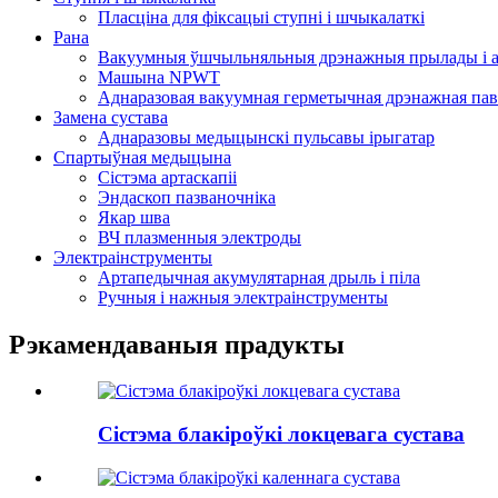
Пласціна для фіксацыі ступні і шчыкалаткі
Рана
Вакуумныя ўшчыльняльныя дрэнажныя прылады і а
Машына NPWT
Аднаразовая вакуумная герметычная дрэнажная пав
Замена сустава
Аднаразовы медыцынскі пульсавы ірыгатар
Спартыўная медыцына
Сістэма артаскапіі
Эндаскоп пазваночніка
Якар шва
ВЧ плазменныя электроды
Электраінструменты
Артапедычная акумулятарная дрыль і піла
Ручныя і нажныя электраінструменты
Рэкамендаваныя прадукты
Сістэма блакіроўкі локцевага сустава