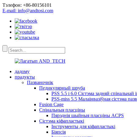
Тэлефон: +86-80156101
E-mail: info@andtosi.com
дадому
прадукты
Пазваночнік
Педикулярный шруба
PSS 5.5 і 6.0 Сістэма задняй спінальнай 
PSS-miss 5.5 Малаінвазіўная сістэма паз
Fusion Cage
Спінальныя пласціны
Пярэднія шыйныя пласціны ACPS
Сістэма кіфапластыкі
Інструменты для кіфапластыкі
Біяпсія