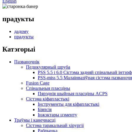
English
прадукты
дадому
прадукты
Катэгорыі
Пазваночнік
Педикулярный шруба
PSS 5.5 і 6.0 Сістэма задняй спінальнай інтэр
PSS-miss 5.5 Малаінвазіўная сістэма пазваночн
Fusion Cage
Спінальныя пласціны
Пярэднія шыйныя пласціны ACPS
Сістэма кіфапластыкі
Інструменты для кіфапластыкі
Біяпсія
Інжэктары цэменту
Траўмы і канечнасці
Сістэма таракальнай хірургіі
Рабрынка