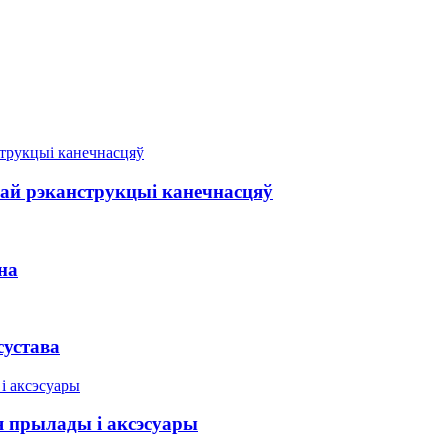
най рэканструкцыі канечнасцяў
на
сустава
прылады і аксэсуары