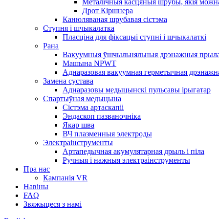
Металічныя касцяныя шрубы, якія можн
Дрот Кіршнера
Канюляваная шрубавая сістэма
Ступня і шчыкалатка
Пласціна для фіксацыі ступні і шчыкалаткі
Рана
Вакуумныя ўшчыльняльныя дрэнажныя прылад
Машына NPWT
Аднаразовая вакуумная герметычная дрэнажна
Замена сустава
Аднаразовы медыцынскі пульсавы ірыгатар
Спартыўная медыцына
Сістэма артаскапіі
Эндаскоп пазваночніка
Якар шва
ВЧ плазменныя электроды
Электраінструменты
Артапедычная акумулятарная дрыль і піла
Ручныя і нажныя электраінструменты
Пра нас
Кампанія VR
Навіны
FAQ
Звяжыцеся з намі