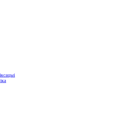
фіксацыі
іка