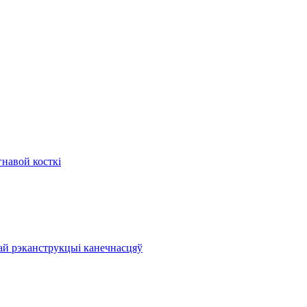
гнавой косткі
ай рэканструкцыі канечнасцяў