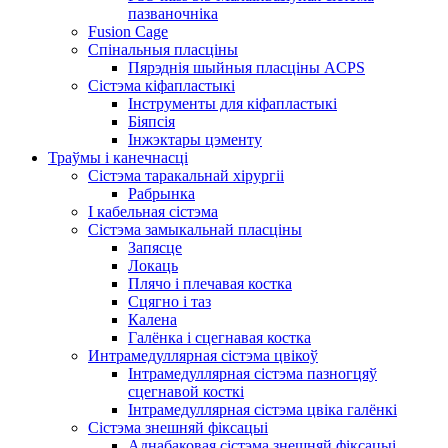
пазваночніка
Fusion Cage
Спінальныя пласціны
Пярэднія шыйныя пласціны ACPS
Сістэма кіфапластыкі
Інструменты для кіфапластыкі
Біяпсія
Інжэктары цэменту
Траўмы і канечнасці
Сістэма таракальнай хірургіі
Рабрынка
І кабельная сістэма
Сістэма замыкальнай пласціны
Запясце
Локаць
Плячо і плечавая костка
Сцягно і таз
Калена
Галёнка і сцегнавая костка
Интрамедуллярная сістэма цвікоў
Інтрамедуллярная сістэма пазногцяў
сцегнавой косткі
Інтрамедуллярная сістэма цвіка галёнкі
Сістэма знешняй фіксацыі
Аднабаковая сістэма знешняй фіксацыі