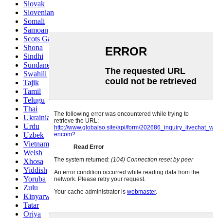
Slovak
Slovenian
Somali
Samoan
Scots Gaelic
Shona
Sindhi
Sundanese
Swahili
Tajik
Tamil
Telugu
Thai
Ukrainian
Urdu
Uzbek
Vietnamese
Welsh
Xhosa
Yiddish
Yoruba
Zulu
Kinyarwanda
Tatar
Oriya