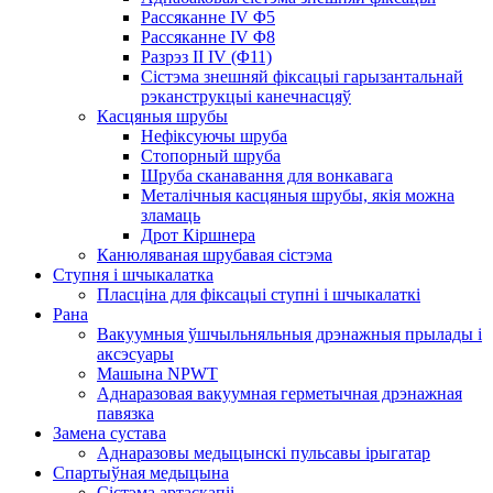
Рассяканне IV Φ5
Рассяканне IV Φ8
Разрэз II IV (Φ11)
Сістэма знешняй фіксацыі гарызантальнай
рэканструкцыі канечнасцяў
Касцяныя шрубы
Нефіксуючы шруба
Стопорный шруба
Шруба сканавання для вонкавага
Металічныя касцяныя шрубы, якія можна
зламаць
Дрот Кіршнера
Канюляваная шрубавая сістэма
Ступня і шчыкалатка
Пласціна для фіксацыі ступні і шчыкалаткі
Рана
Вакуумныя ўшчыльняльныя дрэнажныя прылады і
аксэсуары
Машына NPWT
Аднаразовая вакуумная герметычная дрэнажная
павязка
Замена сустава
Аднаразовы медыцынскі пульсавы ірыгатар
Спартыўная медыцына
Сістэма артаскапіі