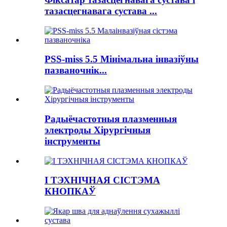
тазасцегнавага сустава ...
PSS-miss 5.5 Мінімальна інвазіўны
пазваночнік...
Радыёчастотныя плазменныя
электроды Хірургічныя
інструменты
І ТЭХНІЧНАЯ СІСТЭМА
КНОПКАЎ