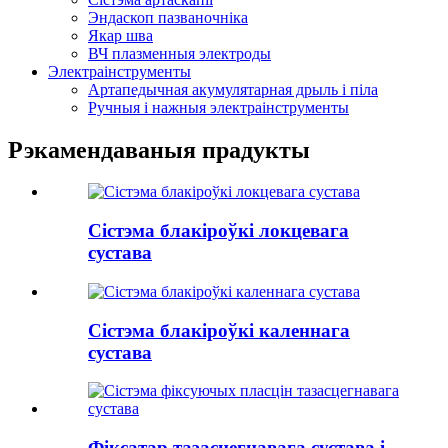
Эндаскоп пазваночніка
Якар шва
ВЧ плазменныя электроды
Электраінструменты
Артапедычная акумулятарная дрыль і піла
Ручныя і нажныя электраінструменты
Рэкамендаваныя прадукты
Сістэма блакіроўкі локцевага
сустава
Сістэма блакіроўкі каленнага
сустава
Фіксатар тазасцегнавага сустава і