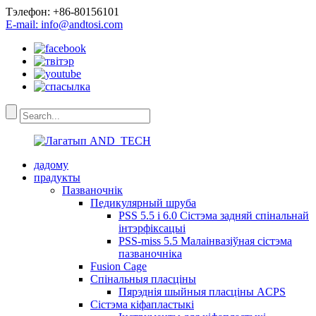
Тэлефон: +86-80156101
E-mail: info@andtosi.com
дадому
прадукты
Пазваночнік
Педикулярный шруба
PSS 5.5 і 6.0 Сістэма задняй спінальнай
інтэрфіксацыі
PSS-miss 5.5 Малаінвазіўная сістэма
пазваночніка
Fusion Cage
Спінальныя пласціны
Пярэднія шыйныя пласціны ACPS
Сістэма кіфапластыкі