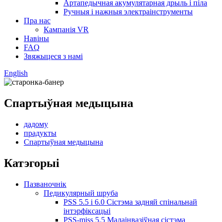
Артапедычная акумулятарная дрыль і піла
Ручныя і нажныя электраінструменты
Пра нас
Кампанія VR
Навіны
FAQ
Звяжыцеся з намі
English
Спартыўная медыцына
дадому
прадукты
Спартыўная медыцына
Катэгорыі
Пазваночнік
Педикулярный шруба
PSS 5.5 і 6.0 Сістэма задняй спінальнай
інтэрфіксацыі
PSS-miss 5.5 Малаінвазіўная сістэма