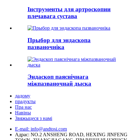
Інструменты для артроскопии
плечавага сустава
Прыбор для эндаскопа
пазваночніка
Эндаскоп паяснічнага
міжпазваночнай дыска
дадому
прадукты
Пра нас
Навіны
Звяжыцеся з намі
E-mail: info@andtosi.com
Адрас: NO.2 ANSHENG ROAD, HEXING JINFENG