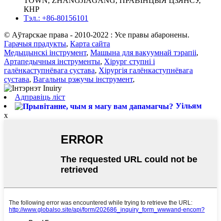
TOWN, ZHANGJIAGANG, ПРАВІНЦЫЯ ЦЗЯНСУ,
КНР
Тэл.: +86-80156101
© Аўтарскае права - 2010-2022 : Усе правы абаронены.
Гарачыя прадукты
,
Карта сайта
Медыцынскі інструмент
,
Машына для вакуумнай тэрапіі
,
Артапедычныя інструменты
,
Хірург ступні і
галёнкаступнёвага сустава
,
Хірургія галёнкаступнёвага
сустава
,
Вагальны рэжучы інструмент
,
Адправіць ліст
Уільям
x