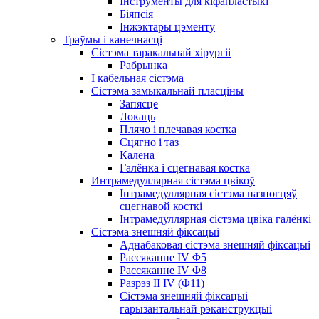
Інструменты для кіфапластыкі
Біяпсія
Інжэктары цэменту
Траўмы і канечнасці
Сістэма таракальнай хірургіі
Рабрынка
І кабельная сістэма
Сістэма замыкальнай пласціны
Запясце
Локаць
Плячо і плечавая костка
Сцягно і таз
Калена
Галёнка і сцегнавая костка
Интрамедуллярная сістэма цвікоў
Інтрамедуллярная сістэма пазногцяў
сцегнавой косткі
Інтрамедуллярная сістэма цвіка галёнкі
Сістэма знешняй фіксацыі
Аднабаковая сістэма знешняй фіксацыі
Рассяканне IV Φ5
Рассяканне IV Φ8
Разрэз II IV (Φ11)
Сістэма знешняй фіксацыі
гарызантальнай рэканструкцыі