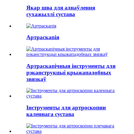
Якар шва для аднаўлення
сухажыллі сустава
Артраскапія
Артраскапічныя інструменты для
рэканструкцыі крыжападобных
звязкаў
Інструменты для артроскопии
каленнага сустава