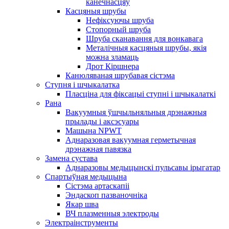
канечнасцяў
Касцяныя шрубы
Нефіксуючы шруба
Стопорный шруба
Шруба сканавання для вонкавага
Металічныя касцяныя шрубы, якія
можна зламаць
Дрот Кіршнера
Канюляваная шрубавая сістэма
Ступня і шчыкалатка
Пласціна для фіксацыі ступні і шчыкалаткі
Рана
Вакуумныя ўшчыльняльныя дрэнажныя
прылады і аксэсуары
Машына NPWT
Аднаразовая вакуумная герметычная
дрэнажная павязка
Замена сустава
Аднаразовы медыцынскі пульсавы ірыгатар
Спартыўная медыцына
Сістэма артаскапіі
Эндаскоп пазваночніка
Якар шва
ВЧ плазменныя электроды
Электраінструменты