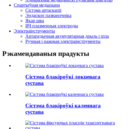
Спартыўная медыцына
Сістэма артаскапіі
Эндаскоп пазваночніка
Якар шва
ВЧ плазменныя электроды
Электраінструменты
Артапедычная акумулятарная дрыль і піла
Ручныя і нажныя электраінструменты
Рэкамендаваныя прадукты
Сістэма блакіроўкі локцевага
сустава
Сістэма блакіроўкі каленнага
сустава