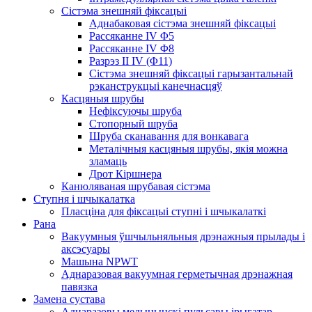
Сістэма знешняй фіксацыі
Аднабаковая сістэма знешняй фіксацыі
Рассяканне IV Φ5
Рассяканне IV Φ8
Разрэз II IV (Φ11)
Сістэма знешняй фіксацыі гарызантальнай
рэканструкцыі канечнасцяў
Касцяныя шрубы
Нефіксуючы шруба
Стопорный шруба
Шруба сканавання для вонкавага
Металічныя касцяныя шрубы, якія можна
зламаць
Дрот Кіршнера
Канюляваная шрубавая сістэма
Ступня і шчыкалатка
Пласціна для фіксацыі ступні і шчыкалаткі
Рана
Вакуумныя ўшчыльняльныя дрэнажныя прылады і
аксэсуары
Машына NPWT
Аднаразовая вакуумная герметычная дрэнажная
павязка
Замена сустава
Аднаразовы медыцынскі пульсавы ірыгатар