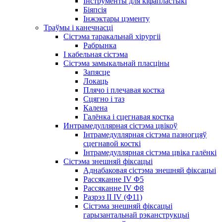
Інструменты для кіфапластыкі
Біяпсія
Інжэктары цэменту
Траўмы і канечнасці
Сістэма таракальнай хірургіі
Рабрынка
І кабельная сістэма
Сістэма замыкальнай пласціны
Запясце
Локаць
Плячо і плечавая костка
Сцягно і таз
Калена
Галёнка і сцегнавая костка
Интрамедуллярная сістэма цвікоў
Інтрамедуллярная сістэма пазногцяў
сцегнавой косткі
Інтрамедуллярная сістэма цвіка галёнкі
Сістэма знешняй фіксацыі
Аднабаковая сістэма знешняй фіксацыі
Рассяканне IV Φ5
Рассяканне IV Φ8
Разрэз II IV (Φ11)
Сістэма знешняй фіксацыі
гарызантальнай рэканструкцыі