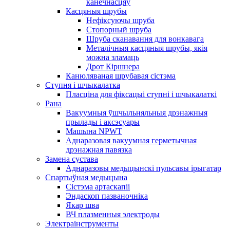
канечнасцяў
Касцяныя шрубы
Нефіксуючы шруба
Стопорный шруба
Шруба сканавання для вонкавага
Металічныя касцяныя шрубы, якія
можна зламаць
Дрот Кіршнера
Канюляваная шрубавая сістэма
Ступня і шчыкалатка
Пласціна для фіксацыі ступні і шчыкалаткі
Рана
Вакуумныя ўшчыльняльныя дрэнажныя
прылады і аксэсуары
Машына NPWT
Аднаразовая вакуумная герметычная
дрэнажная павязка
Замена сустава
Аднаразовы медыцынскі пульсавы ірыгатар
Спартыўная медыцына
Сістэма артаскапіі
Эндаскоп пазваночніка
Якар шва
ВЧ плазменныя электроды
Электраінструменты