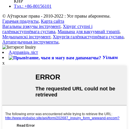
КНР
Тэл.: +86-80156101
© Аўтарскае права - 2010-2022 : Усе правы абаронены.
Гарачыя прадукты
,
Карта сайта
Вагальны рэжучы інструмент
,
Хірург ступні і
галёнкаступнёвага сустава
,
Машына для вакуумнай тэрапіі
,
Медыцынскі інструмент
,
Хірургія галёнкаступнёвага сустава
,
Артапедычныя інструменты
,
Адправіць ліст
Уільям
x