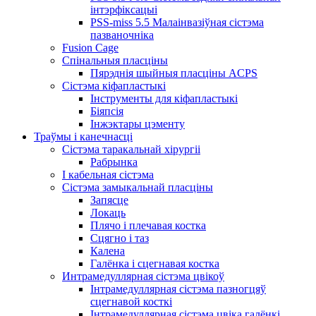
інтэрфіксацыі
PSS-miss 5.5 Малаінвазіўная сістэма
пазваночніка
Fusion Cage
Спінальныя пласціны
Пярэднія шыйныя пласціны ACPS
Сістэма кіфапластыкі
Інструменты для кіфапластыкі
Біяпсія
Інжэктары цэменту
Траўмы і канечнасці
Сістэма таракальнай хірургіі
Рабрынка
І кабельная сістэма
Сістэма замыкальнай пласціны
Запясце
Локаць
Плячо і плечавая костка
Сцягно і таз
Калена
Галёнка і сцегнавая костка
Интрамедуллярная сістэма цвікоў
Інтрамедуллярная сістэма пазногцяў
сцегнавой косткі
Інтрамедуллярная сістэма цвіка галёнкі