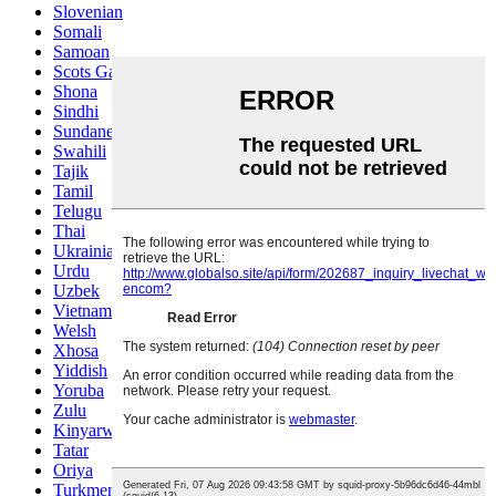
Slovenian
Somali
Samoan
Scots Gaelic
Shona
Sindhi
Sundanese
Swahili
Tajik
Tamil
Telugu
Thai
Ukrainian
Urdu
Uzbek
Vietnamese
Welsh
Xhosa
Yiddish
Yoruba
Zulu
Kinyarwanda
Tatar
Oriya
Turkmen