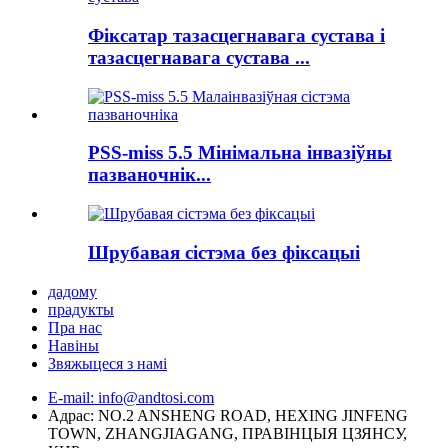
Фіксатар тазасцегнавага сустава і
тазасцегнавага сустава ...
PSS-miss 5.5 Мінімальна інвазіўны
пазваночнік...
Шрубавая сістэма без фіксацыі
дадому
прадукты
Пра нас
Навіны
Звяжыцеся з намі
E-mail: info@andtosi.com
Адрас: NO.2 ANSHENG ROAD, HEXING JINFENG
TOWN, ZHANGJIAGANG, ПРАВІНЦЫЯ ЦЗЯНСУ,