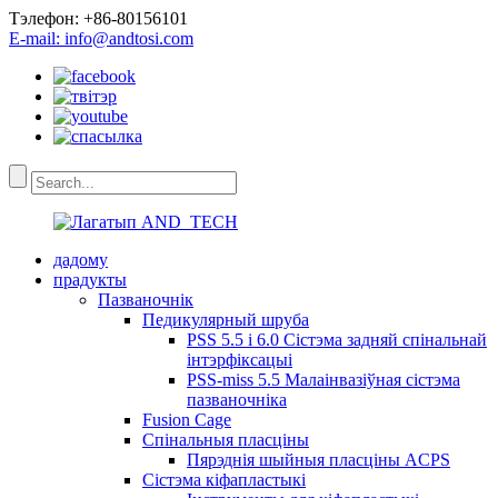
Тэлефон: +86-80156101
E-mail: info@andtosi.com
дадому
прадукты
Пазваночнік
Педикулярный шруба
PSS 5.5 і 6.0 Сістэма задняй спінальнай
інтэрфіксацыі
PSS-miss 5.5 Малаінвазіўная сістэма
пазваночніка
Fusion Cage
Спінальныя пласціны
Пярэднія шыйныя пласціны ACPS
Сістэма кіфапластыкі