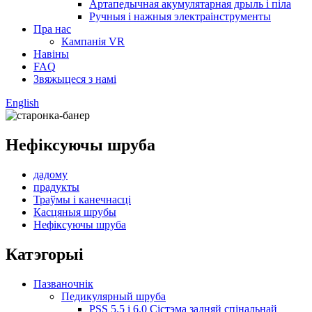
Артапедычная акумулятарная дрыль і піла
Ручныя і нажныя электраінструменты
Пра нас
Кампанія VR
Навіны
FAQ
Звяжыцеся з намі
English
Нефіксуючы шруба
дадому
прадукты
Траўмы і канечнасці
Касцяныя шрубы
Нефіксуючы шруба
Катэгорыі
Пазваночнік
Педикулярный шруба
PSS 5.5 і 6.0 Сістэма задняй спінальнай