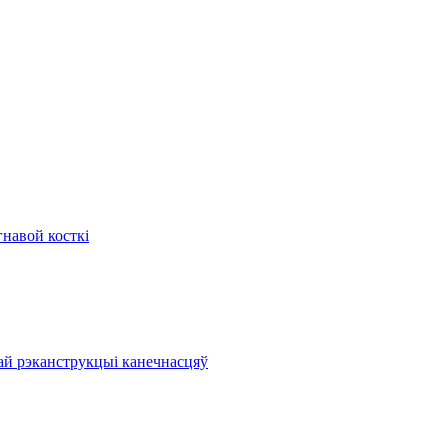
гнавой косткі
ай рэканструкцыі канечнасцяў