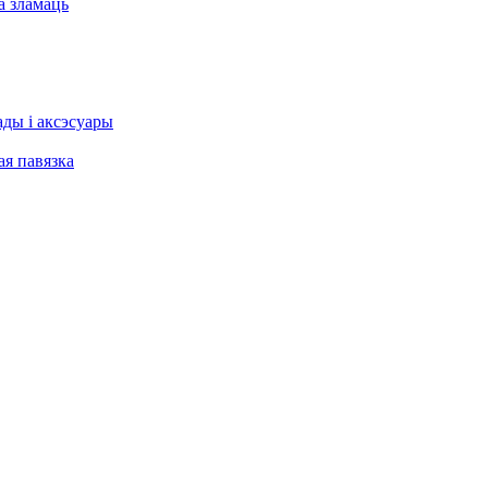
а зламаць
ы і аксэсуары
я павязка