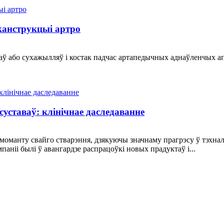
канструкцыі артро
аў або сухажылляў і костак падчас артапедычных аднаўленчых а
ставаў: клінічнае даследаванне
моманту свайго стварэння, дзякуючы значнаму прагрэсу ў тэхнало
ніі былі ў авангардзе распрацоўкі новых прадуктаў і...