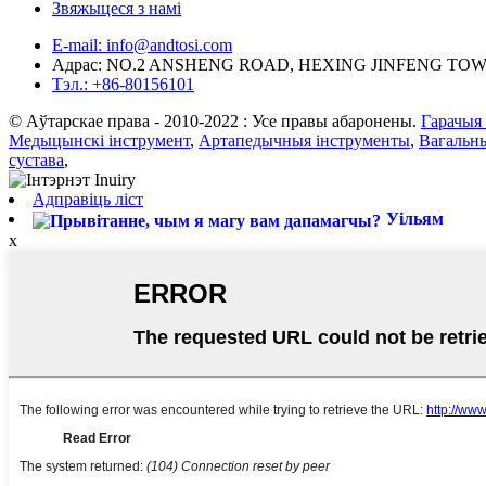
Звяжыцеся з намі
E-mail: info@andtosi.com
Адрас: NO.2 ANSHENG ROAD, HEXING JINFENG TO
Тэл.: +86-80156101
© Аўтарскае права - 2010-2022 : Усе правы абаронены.
Гарачыя
Медыцынскі інструмент
,
Артапедычныя інструменты
,
Вагальн
сустава
,
Адправіць ліст
Уільям
x