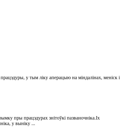
працэдуры, у тым ліку аперацыю на міндалінах, меніск і
ымку пры працэдурах знітоўкі пазваночніка.Іх
ка, у выніку ...