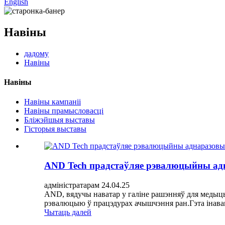
English
Навіны
дадому
Навіны
Навіны
Навіны кампаніі
Навіны прамысловасці
Бліжэйшыя выставы
Гісторыя выставы
AND Tech прадстаўляе рэвалюцыйны ад
адміністратарам 24.04.25
AND, вядучы наватар у галіне рашэнняў для медыцы
рэвалюцыю ў працэдурах ачышчэння ран.Гэта інавацы
Чытаць далей