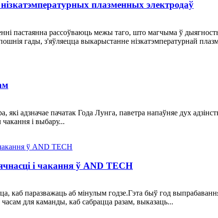
нізкатэмпературных плазменных электродаў
ні пастаянна рассоўваюць межы таго, што магчыма ў дыягносты
пошнія гады, з'яўляецца выкарыстанне нізкатэмпературнай плазм
ам
а, які адзначае пачатак Года Лунга, паветра напаўняе дух адзін
чакання і выбару...
зячнасці і чакання ў AND TECH
, каб паразважаць аб мінулым годзе.Гэта быў год выпрабаванняў
часам для каманды, каб сабрацца разам, выказаць...