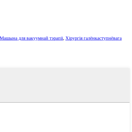
Машына для вакуумнай тэрапіі
,
Хірургія галёнкаступнёвага