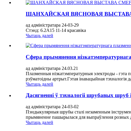
ШАНХАЙСКАЯ ВЯСНОВАЯ ВЫСТАВА CM
ад адміністратара 24-03-29
Стэнд: 6.2A15 11-14 красавіка
Чытаць далей
Сфера прымянення нізкатэмпературнага
ад адміністратара 24.03.21
Плазменныя нізкатэмпературныя электроды - гэта пе
рэўматоідны артрыт.Гэтая інавацыйная тэхналогія да
Чытаць далей
Дасягненні ў тэхналогіі шрубавых шруб і
ад адміністратара 24-03-02
Пэндыкулярныя шрубы сталі незаменным інструмента
прымяненне пашырылася для выпраўлення розных дэ
Чытаць далей