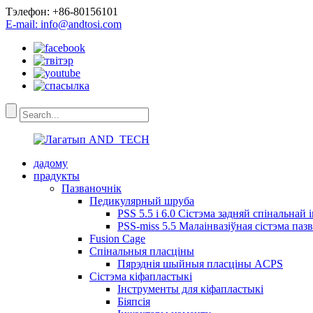
Тэлефон: +86-80156101
E-mail: info@andtosi.com
дадому
прадукты
Пазваночнік
Педикулярный шруба
PSS 5.5 і 6.0 Сістэма задняй спінальнай 
PSS-miss 5.5 Малаінвазіўная сістэма паз
Fusion Cage
Спінальныя пласціны
Пярэднія шыйныя пласціны ACPS
Сістэма кіфапластыкі
Інструменты для кіфапластыкі
Біяпсія