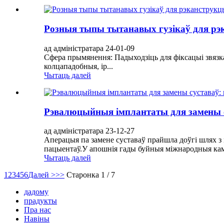
Розныя тыпы тытанавых гузікаў для рэ
ад адміністратара 24-01-09
Сфера прымянення: Падыходзіць для фіксацыі звязк
колцападобныя, ір...
Чытаць далей
Рэвалюцыйныя імплантаты для замены су
ад адміністратара 23-12-27
Аперацыя па замене суставаў прайшла доўгі шлях з 
пацыентаў.У апошнія гады буйныя міжнародныя кампа
Чытаць далей
1
2
3
4
5
6
Далей >
>>
Старонка 1 / 7
дадому
прадукты
Пра нас
Навіны