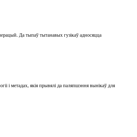
перацый. Да тыпаў тытанавых гузікаў адносяцца
гіі і метадах, якія прывялі да паляпшэння вынікаў для