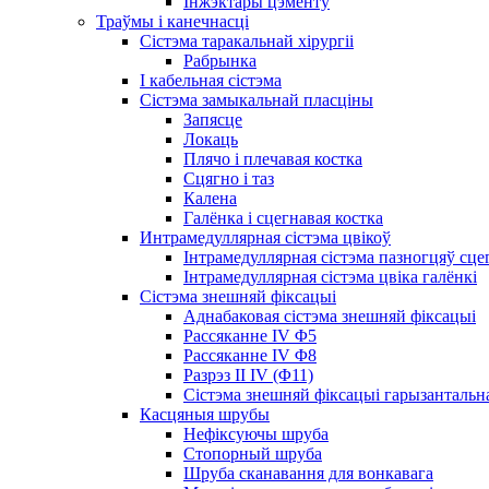
Інжэктары цэменту
Траўмы і канечнасці
Сістэма таракальнай хірургіі
Рабрынка
І кабельная сістэма
Сістэма замыкальнай пласціны
Запясце
Локаць
Плячо і плечавая костка
Сцягно і таз
Калена
Галёнка і сцегнавая костка
Интрамедуллярная сістэма цвікоў
Інтрамедуллярная сістэма пазногцяў сце
Інтрамедуллярная сістэма цвіка галёнкі
Сістэма знешняй фіксацыі
Аднабаковая сістэма знешняй фіксацыі
Рассяканне IV Φ5
Рассяканне IV Φ8
Разрэз II IV (Φ11)
Сістэма знешняй фіксацыі гарызантальн
Касцяныя шрубы
Нефіксуючы шруба
Стопорный шруба
Шруба сканавання для вонкавага