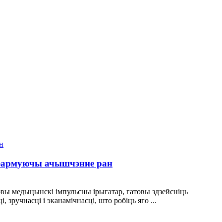
сфармуючы ачышчэнне ран
овы медыцынскі імпульсны ірыгатар, гатовы здзейсніць
ручнасці і эканамічнасці, што робіць яго ...