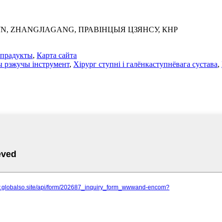
WN, ZHANGJIAGANG, ПРАВІНЦЫЯ ЦЗЯНСУ, КНР
 прадукты
,
Карта сайта
ы рэжучы інструмент
,
Хірург ступні і галёнкаступнёвага сустава
,