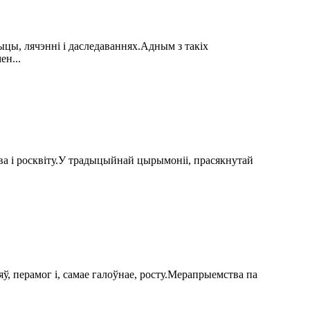
цы, лячэнні і даследаваннях.Адным з такіх
ен...
ства і росквіту.У традыцыйнай цырымоніі, прасякнутай
, перамог і, самае галоўнае, росту.Мерапрыемства па