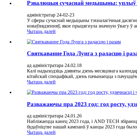
Рэвалюцыя сучаснай медыцыны: уплыў 
адміністратар 24-02-23
У сферы сучаснай медыцыны тэхналагічныя дасягнен
новаўвядзенняў, якое прыцягнула значную ўвагу ў а
Чытаць далей
Святкаванне Года Лунга з радасцю і раз
ад адміністратара 24.02.18
Калі надыходзіць дзявяты дзень месяцовага календар
кітайскай спецыфікай, дзень пачынаецца з пачуццём 
Чытаць далей
Разважаючы пра 2023 год: год росту, уд
ад адміністратара 24.01.26
Набліжаецца канец 2023 года, і AND TECH збіраюцца
будаўніцтве нашай кампаніі ў канцы 2023 года было 
Чытаць далей