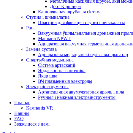
Металічныя касцяныя шрубы, якія можн
Дрот Кіршнера
Канюляваная шрубавая сістэма
Ступня і шчыкалатка
Пласціна для фіксацыі ступні і шчыкалаткі
Рана
Вакуумныя ўшчыльняльныя дрэнажныя прылад
Машына NPWT
Аднаразовая вакуумная герметычная дрэнажна
Замена сустава
Аднаразовы медыцынскі пульсавы ірыгатар
Спартыўная медыцына
Сістэма артаскапіі
Эндаскоп пазваночніка
Якар шва
ВЧ плазменныя электроды
Электраінструменты
Артапедычная акумулятарная дрыль і піла
Ручныя і нажныя электраінструменты
Пра нас
Кампанія VR
Навіны
FAQ
Звяжыцеся з намі