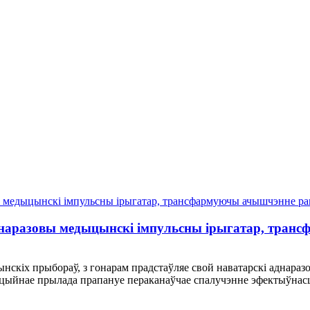
наразовы медыцынскі імпульсны ірыгатар, тран
нскіх прыбораў, з гонарам прадстаўляе свой наватарскі аднараз
йнае прылада прапануе пераканаўчае спалучэнне эфектыўнасці, з