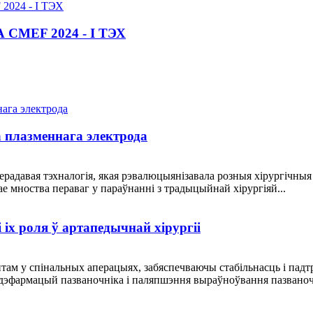
EF 2024 - І ТЭХ
 плазменнага электрода
радавая тэхналогія, якая рэвалюцыянізавала розныя хірургічныя 
е мноства пераваг у параўнанні з традыцыйнай хірургіяй...
 іх роля ў артапедычнай хірургіі
м у спінальных аперацыях, забяспечваючы стабільнасць і падтр
фармацый пазваночніка і паляпшэння выраўноўвання пазваночні