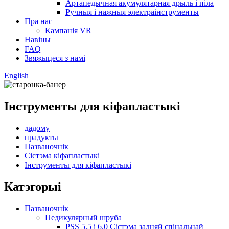
Артапедычная акумулятарная дрыль і піла
Ручныя і нажныя электраінструменты
Пра нас
Кампанія VR
Навіны
FAQ
Звяжыцеся з намі
English
Інструменты для кіфапластыкі
дадому
прадукты
Пазваночнік
Сістэма кіфапластыкі
Інструменты для кіфапластыкі
Катэгорыі
Пазваночнік
Педикулярный шруба
PSS 5.5 і 6.0 Сістэма задняй спінальнай