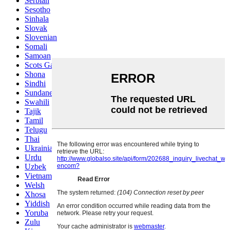
Serbian
Sesotho
Sinhala
Slovak
Slovenian
Somali
Samoan
Scots Gaelic
Shona
Sindhi
Sundanese
Swahili
Tajik
Tamil
Telugu
Thai
Ukrainian
Urdu
Uzbek
Vietnamese
Welsh
Xhosa
Yiddish
Yoruba
Zulu