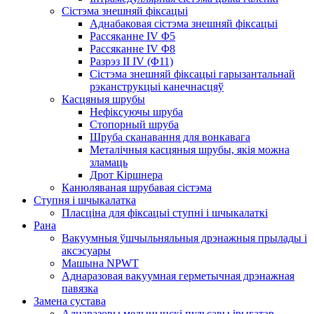
Сістэма знешняй фіксацыі
Аднабаковая сістэма знешняй фіксацыі
Рассяканне IV Φ5
Рассяканне IV Φ8
Разрэз II IV (Φ11)
Сістэма знешняй фіксацыі гарызантальнай
рэканструкцыі канечнасцяў
Касцяныя шрубы
Нефіксуючы шруба
Стопорный шруба
Шруба сканавання для вонкавага
Металічныя касцяныя шрубы, якія можна
зламаць
Дрот Кіршнера
Канюляваная шрубавая сістэма
Ступня і шчыкалатка
Пласціна для фіксацыі ступні і шчыкалаткі
Рана
Вакуумныя ўшчыльняльныя дрэнажныя прылады і
аксэсуары
Машына NPWT
Аднаразовая вакуумная герметычная дрэнажная
павязка
Замена сустава
Аднаразовы медыцынскі пульсавы ірыгатар