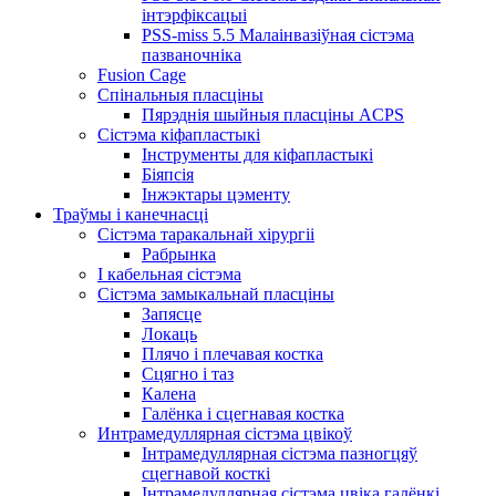
інтэрфіксацыі
PSS-miss 5.5 Малаінвазіўная сістэма
пазваночніка
Fusion Cage
Спінальныя пласціны
Пярэднія шыйныя пласціны ACPS
Сістэма кіфапластыкі
Інструменты для кіфапластыкі
Біяпсія
Інжэктары цэменту
Траўмы і канечнасці
Сістэма таракальнай хірургіі
Рабрынка
І кабельная сістэма
Сістэма замыкальнай пласціны
Запясце
Локаць
Плячо і плечавая костка
Сцягно і таз
Калена
Галёнка і сцегнавая костка
Интрамедуллярная сістэма цвікоў
Інтрамедуллярная сістэма пазногцяў
сцегнавой косткі
Інтрамедуллярная сістэма цвіка галёнкі