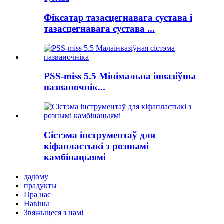
Фіксатар тазасцегнавага сустава і
тазасцегнавага сустава ...
PSS-miss 5.5 Мінімальна інвазіўны
пазваночнік...
Сістэма інструментаў для
кіфапластыкі з рознымі
камбінацыямі
дадому
прадукты
Пра нас
Навіны
Звяжыцеся з намі