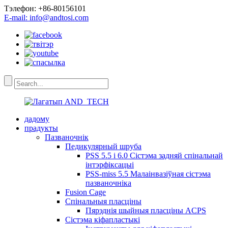
Тэлефон: +86-80156101
E-mail: info@andtosi.com
дадому
прадукты
Пазваночнік
Педикулярный шруба
PSS 5.5 і 6.0 Сістэма задняй спінальнай
інтэрфіксацыі
PSS-miss 5.5 Малаінвазіўная сістэма
пазваночніка
Fusion Cage
Спінальныя пласціны
Пярэднія шыйныя пласціны ACPS
Сістэма кіфапластыкі