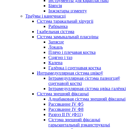
Інструменты для кіфапластыкі
Біяпсія
Інжэктары цэменту
Траўмы і канечнасці
Сістэма таракальнай хірургіі
Рабрынка
І кабельная сістэма
Сістэма замыкальнай пласціны
Запясце
Локаць
Плячо і плечавая костка
Сцягно і таз
Калена
Галёнка і сцегнавая костка
Интрамедуллярная сістэма цвікоў
Інтрамедуллярная сістэма пазногцяў
сцегнавой косткі
Інтрамедуллярная сістэма цвіка галёнкі
Сістэма знешняй фіксацыі
Аднабаковая сістэма знешняй фіксацыі
Рассяканне IV Φ5
Рассяканне IV Φ8
Разрэз II IV (Φ11)
Сістэма знешняй фіксацыі
гарызантальнай рэканструкцыі