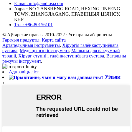
E-mail: info@andtosi.com
Адрас: NO.2 ANSHENG ROAD, HEXING JINFENG
TOWN, ZHANGJIAGANG, ПРАВІНЦЫЯ ЦЗЯНСУ,
КНР
Тэл.: +86-80156101
© Аўтарскае права - 2010-2022 : Усе правы абаронены.
Гарачыя прадукты
,
Карта сайта
Артапедычныя інструменты
,
Хірургія галёнкаступнёвага
сустава
,
Медыцынскі інструмент
,
Машына для вакуумнай
тэрапіі
,
Хірург ступні і галёнкаступнёвага сустава
,
Вагальны
рэжучы інструмент
,
Адправіць ліст
Уільям
x