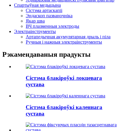
Спартыўная медыцына
Сістэма артаскапіі
Эндаскоп пазваночніка
Якар шва
ВЧ плазменныя электроды
Электраінструменты
Артапедычная акумулятарная дрыль і піла
Ручныя і нажныя электраінструменты
Рэкамендаваныя прадукты
Сістэма блакіроўкі локцевага
сустава
Сістэма блакіроўкі каленнага
сустава