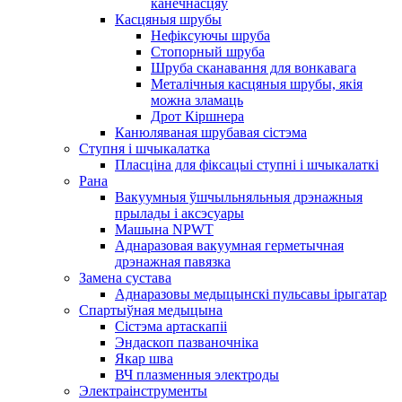
канечнасцяў
Касцяныя шрубы
Нефіксуючы шруба
Стопорный шруба
Шруба сканавання для вонкавага
Металічныя касцяныя шрубы, якія
можна зламаць
Дрот Кіршнера
Канюляваная шрубавая сістэма
Ступня і шчыкалатка
Пласціна для фіксацыі ступні і шчыкалаткі
Рана
Вакуумныя ўшчыльняльныя дрэнажныя
прылады і аксэсуары
Машына NPWT
Аднаразовая вакуумная герметычная
дрэнажная павязка
Замена сустава
Аднаразовы медыцынскі пульсавы ірыгатар
Спартыўная медыцына
Сістэма артаскапіі
Эндаскоп пазваночніка
Якар шва
ВЧ плазменныя электроды
Электраінструменты